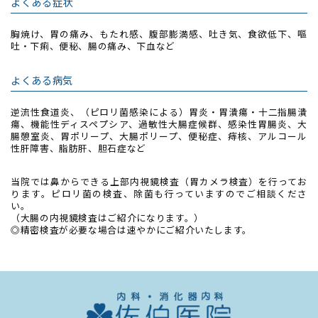
よくある症状
胸焼け、胃の痛み、もたれ感、腹部膨満感、吐き気、食欲低下、嘔
吐・下痢、便秘、腸の痛み、下血など
よくある病気
逆流性食道炎、（ピロリ菌感染による）胃炎・胃潰瘍・十二指腸潰
瘍、機能性ディスペプシア、過敏性大腸症候群、感染性胃腸炎、大
腸憩室炎、胃ポリープ、大腸ポリープ、便秘症、痔核、アルコール
性肝障害、脂肪肝、胆石症など
当院では鼻からできる上部内視鏡検査（胃カメラ検査）を行ってお
ります。ピロリ菌の検査、除菌も行っていますのでご相談くださ
い。
（大腸の内視鏡検査はご紹介になります。）
◎精密検査が必要な場合は速やかにご紹介いたします。